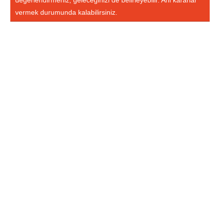
değerlendirmeniz, geleceğinizi de belirleyebilir. Ani kararlar
vermek durumunda kalabilirsiniz.