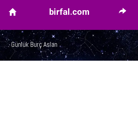
birfal.com
Günlük Burç Aslan